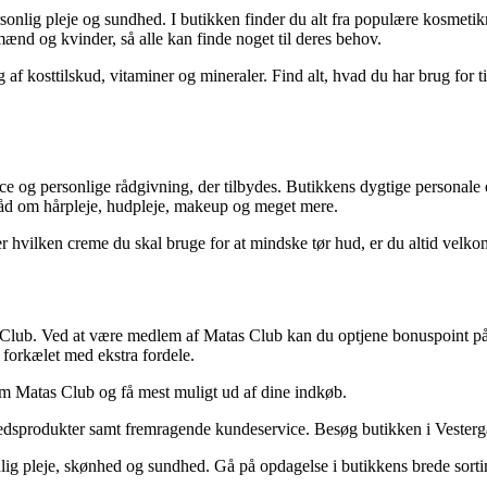
rsonlig pleje og sundhed. I butikken finder du alt fra populære kosmet
nd og kvinder, så alle kan finde noget til deres behov.
 kosttilskud, vitaminer og mineraler. Find alt, hvad du har brug for til
og personlige rådgivning, der tilbydes. Butikkens dygtige personale er a
råd om hårpleje, hudpleje, makeup og meget mere.
ler hvilken creme du skal bruge for at mindske tør hud, er du altid velk
Club. Ved at være medlem af Matas Club kan du optjene bonuspoint på a
 forkælet med ekstra fordele.
m Matas Club og få mest muligt ud af dine indkøb.
edsprodukter samt fremragende kundeservice. Besøg butikken i Vesterga
nlig pleje, skønhed og sundhed. Gå på opdagelse i butikkens brede sorti