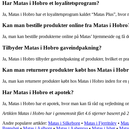
Har Matas i Hobro et loyalitetsprogram?
Ja, Matas i Hobro har et loyalitetsprogram kaldet “Matas Plus”, hvor
Kan man bestille produkter online fra Matas i Hobro
Ja, man kan bestille produkterne online på Matas’ hjemmeside og få de
Tilbyder Matas i Hobro gaveindpakning?
Ja, Matas i Hobro tilbyder gaveindpakning af produkter, hvilket er prakt
Kan man returnere produkter købt hos Matas i Hob
Ja, man kan returnere produkter købt hos Matas i Hobro inden for en 
Har Matas i Hobro et apotek?
Ja, Matas i Hobro har et apotek, hvor man kan få råd og vejledning o
Artiklen Matas i Hobro har i gennemsnit fået
4.6
stjerner baseret på
2
Andre populære artikler:
Matas i Silkeborg
•
Matas i Fjerritslev
•
Mata
Brønshøj
•
Matas i Aalborg
•
Matas i Aabenraa
•
Matas i Ishøj
•
Matas