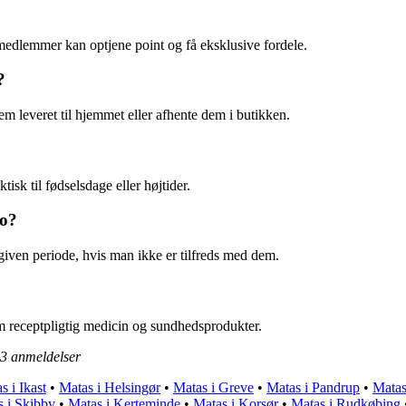
 medlemmer kan optjene point og få eksklusive fordele.
?
m leveret til hjemmet eller afhente dem i butikken.
isk til fødselsdage eller højtider.
ro?
given periode, hvis man ikke er tilfreds med dem.
m receptpligtig medicin og sundhedsprodukter.
3
anmeldelser
s i Ikast
•
Matas i Helsingør
•
Matas i Greve
•
Matas i Pandrup
•
Matas
 i Skibby
•
Matas i Kerteminde
•
Matas i Korsør
•
Matas i Rudkøbing