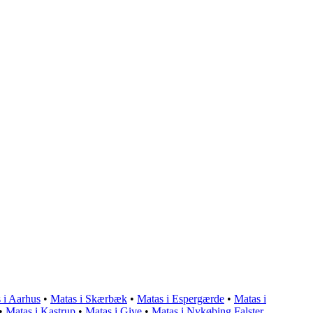
 i Aarhus
•
Matas i Skærbæk
•
Matas i Espergærde
•
Matas i
•
Matas i Kastrup
•
Matas i Give
•
Matas i Nykøbing Falster