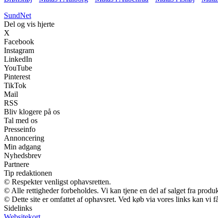
SundNet
Del og vis hjerte
X
Facebook
Instagram
LinkedIn
YouTube
Pinterest
TikTok
Mail
RSS
Bliv klogere på os
Tal med os
Presseinfo
Annoncering
Min adgang
Nyhedsbrev
Partnere
Tip redaktionen
© Respekter venligst ophavsretten.
© Alle rettigheder forbeholdes. Vi kan tjene en del af salget fra produ
© Dette site er omfattet af ophavsret. Ved køb via vores links kan vi
Sidelinks
Websitekort