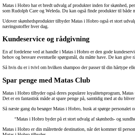
Matas i Hobro har et bredt udvalg af produkter inden for skønhed, pe
som Rudolph Care og Weleda. Du kan også finde produkter til både mæ
Udover skønhedsprodukter tilbyder Matas i Hobro også et stort udvalg af
næringsstoffer hver dag.
Kundeservice og rådgivning
En af fordelene ved at handle i Matas i Hobro er den gode kundeservice 
behov og besvare eventuelle spørgsmål, du måtte have. De kan give 
Så hvis du er i tvivl om hvilken shampoo der passer til din hårtype el
Spar penge med Matas Club
Matas i Hobro tilbyder også deres populære loyalitetsprogram, Matas 
Det er en fantastisk måde at spare penge på, samtidig med at du bliver
Så næste gang du besøger Matas i Hobro, husk at spørge personalet o
“Matas i Hobro byder på et stort udvalg af skønheds- og sundh
Matas i Hobro er din målrettede destination, når det kommer til perso
Matas i Hobro tilbyder.