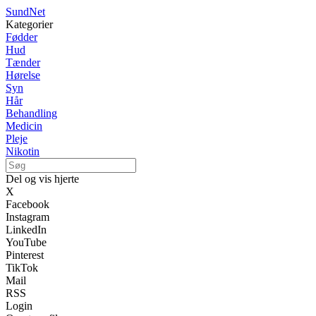
SundNet
Kategorier
Fødder
Hud
Tænder
Hørelse
Syn
Hår
Behandling
Medicin
Pleje
Nikotin
Del og vis hjerte
X
Facebook
Instagram
LinkedIn
YouTube
Pinterest
TikTok
Mail
RSS
Login