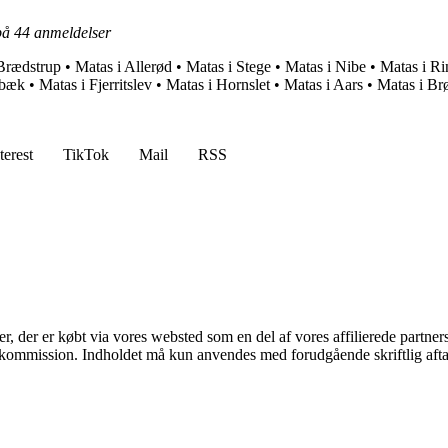
 på
44
anmeldelser
Brædstrup
•
Matas i Allerød
•
Matas i Stege
•
Matas i Nibe
•
Matas i R
nbæk
•
Matas i Fjerritslev
•
Matas i Hornslet
•
Matas i Aars
•
Matas i Br
terest
TikTok
Mail
RSS
ter, der er købt via vores websted som en del af vores affilierede partne
få kommission. Indholdet må kun anvendes med forudgående skriftlig afta