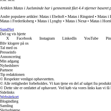
Artiklen Matas i Juelsminde har i gennemsnit fået
4.4
stjerner baseret
Andre populære artikler:
Matas i Ebeltoft
•
Matas i Ringsted
•
Matas i 
Matas i Frederiksberg
•
Matas i Lyngby
•
Matas i Nexø
•
Matas i Hor
SundNet
Del og vis hjerte
X
Facebook
Instagram
LinkedIn
YouTube
Pin
Bliv klogere på os
Tal med os
Presseinfo
Annoncering
Min adgang
Nyhedsbrev
Partnere
Tip redaktionen
© Respekter venligst ophavsretten.
© Alle rettigheder forbeholdes. Vi kan tjene en del af salget fra produk
© Dette site er omfattet af ophavsret. Ved køb via vores links kan vi 
Sidelinks
Websitekort
Blogindlæg
Samling
Skrivehjørne