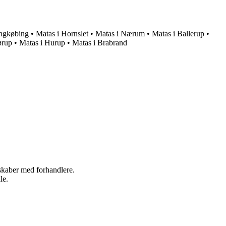
ingkøbing
•
Matas i Hornslet
•
Matas i Nærum
•
Matas i Ballerup
•
ørup
•
Matas i Hurup
•
Matas i Brabrand
rskaber med forhandlere.
le.