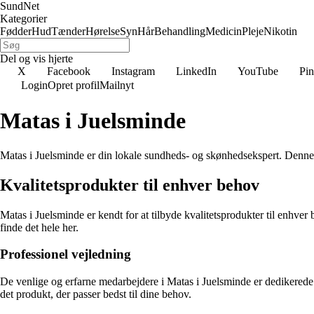
SundNet
Kategorier
Fødder
Hud
Tænder
Hørelse
Syn
Hår
Behandling
Medicin
Pleje
Nikotin
Del og vis hjerte
X
Facebook
Instagram
LinkedIn
YouTube
Pin
Login
Opret profil
Mailnyt
Matas i Juelsminde
Matas i Juelsminde er din lokale sundheds- og skønhedsekspert. Denne 
Kvalitetsprodukter til enhver behov
Matas i Juelsminde er kendt for at tilbyde kvalitetsprodukter til enhver b
finde det hele her.
Professionel vejledning
De venlige og erfarne medarbejdere i Matas i Juelsminde er dedikerede ti
det produkt, der passer bedst til dine behov.