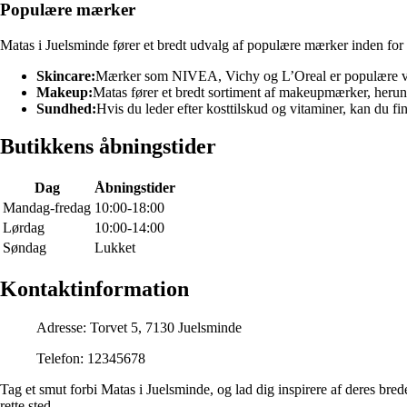
Populære mærker
Matas i Juelsminde fører et bredt udvalg af populære mærker inden for 
Skincare:
Mærker som NIVEA, Vichy og L’Oreal er populære va
Makeup:
Matas fører et bredt sortiment af makeupmærker, heru
Sundhed:
Hvis du leder efter kosttilskud og vitaminer, kan du 
Butikkens åbningstider
Dag
Åbningstider
Mandag-fredag
10:00-18:00
Lørdag
10:00-14:00
Søndag
Lukket
Kontaktinformation
Adresse: Torvet 5, 7130 Juelsminde
Telefon: 12345678
Tag et smut forbi Matas i Juelsminde, og lad dig inspirere af deres bred
rette sted.