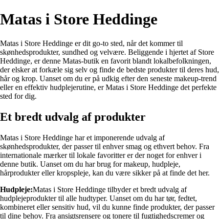
Matas i Store Heddinge
Matas i Store Heddinge er dit go-to sted, når det kommer til
skønhedsprodukter, sundhed og velvære. Beliggende i hjertet af Store
Heddinge, er denne Matas-butik en favorit blandt lokalbefolkningen,
der elsker at forkæle sig selv og finde de bedste produkter til deres hud,
hår og krop. Uanset om du er på udkig efter den seneste makeup-trend
eller en effektiv hudplejerutine, er Matas i Store Heddinge det perfekte
sted for dig.
Et bredt udvalg af produkter
Matas i Store Heddinge har et imponerende udvalg af
skønhedsprodukter, der passer til enhver smag og ethvert behov. Fra
internationale mærker til lokale favoritter er der noget for enhver i
denne butik. Uanset om du har brug for makeup, hudpleje,
hårprodukter eller kropspleje, kan du være sikker på at finde det her.
Hudpleje:
Matas i Store Heddinge tilbyder et bredt udvalg af
hudplejeprodukter til alle hudtyper. Uanset om du har tør, fedtet,
kombineret eller sensitiv hud, vil du kunne finde produkter, der passer
til dine behov. Fra ansigtsrensere og tonere til fugtighedscremer og