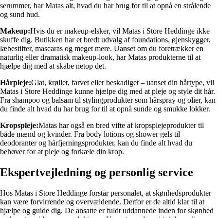
serummer, har Matas alt, hvad du har brug for til at opnå en strålende
og sund hud.
Makeup:
Hvis du er makeup-elsker, vil Matas i Store Heddinge ikke
skuffe dig. Butikken har et bredt udvalg af foundations, øjenskygger,
læbestifter, mascaras og meget mere. Uanset om du foretrækker en
naturlig eller dramatisk makeup-look, har Matas produkterne til at
hjælpe dig med at skabe netop det.
Hårpleje:
Glat, krøllet, farvet eller beskadiget – uanset din hårtype, vil
Matas i Store Heddinge kunne hjælpe dig med at pleje og style dit hår.
Fra shampoo og balsam til stylingprodukter som hårspray og olier, kan
du finde alt hvad du har brug for til at opnå sunde og smukke lokker.
Kropspleje:
Matas har også en bred vifte af kropsplejeprodukter til
både mænd og kvinder. Fra body lotions og shower gels til
deodoranter og hårfjerningsprodukter, kan du finde alt hvad du
behøver for at pleje og forkæle din krop.
Ekspertvejledning og personlig service
Hos Matas i Store Heddinge forstår personalet, at skønhedsprodukter
kan være forvirrende og overvældende. Derfor er de altid klar til at
hjælpe og guide dig. De ansatte er fuldt uddannede inden for skønhed