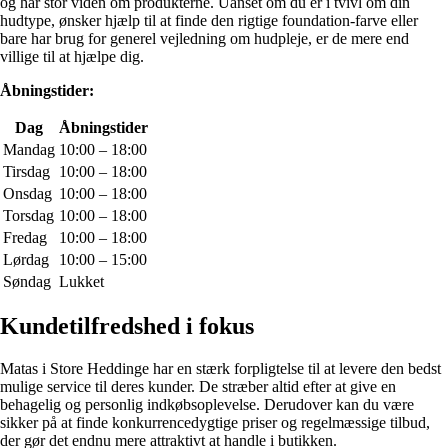
og har stor viden om produkterne. Uanset om du er i tvivl om din
hudtype, ønsker hjælp til at finde den rigtige foundation-farve eller
bare har brug for generel vejledning om hudpleje, er de mere end
villige til at hjælpe dig.
Åbningstider:
Dag
Åbningstider
Mandag
10:00 – 18:00
Tirsdag
10:00 – 18:00
Onsdag
10:00 – 18:00
Torsdag
10:00 – 18:00
Fredag
10:00 – 18:00
Lørdag
10:00 – 15:00
Søndag
Lukket
Kundetilfredshed i fokus
Matas i Store Heddinge har en stærk forpligtelse til at levere den bedst
mulige service til deres kunder. De stræber altid efter at give en
behagelig og personlig indkøbsoplevelse. Derudover kan du være
sikker på at finde konkurrencedygtige priser og regelmæssige tilbud,
der gør det endnu mere attraktivt at handle i butikken.