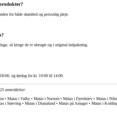
 produkter?
 inden for både skønhed og personlig pleje.
p?
dage, så længe de er ubrugte og i original indpakning.
18:00, og lørdag fra kl. 10:00 til 14:00.
25
anmeldelser
orø
•
Matas i Valby
•
Matas i Nærum
•
Matas i Fjerritslev
•
Matas i Nib
as i Støvring
•
Matas i Dianalund
•
Matas på Amager
•
Matas i Koldin