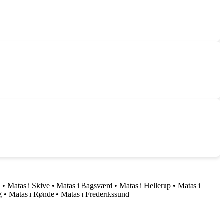
e
•
Matas i Skive
•
Matas i Bagsværd
•
Matas i Hellerup
•
Matas i
g
•
Matas i Rønde
•
Matas i Frederikssund