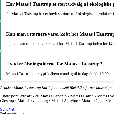
Har Matas i Taastrup et stort udvalg af økologiske
Ja, Matas i Taastrup har et bredt sortiment af økologiske produkter
Kan man returnere varer købt hos Matas i Taastru
Ja, man kan returnere varer købt hos Matas i Taastrup inden for 14 
Hvad er åbningstiderne for Matas i Taastrup?
Matas i Taastrup har typisk åbent mandag til fredag fra kl. 10:00 til 
Artiklen Matas i Taastrup har i gennemsnit fået
4.2
stjerner baseret på
Andre populære artikler:
Matas i Pandrup
•
Matas i Galten
•
Matas i S
Glostrup
•
Matas i Svendborg
•
Matas i Aabybro
•
Matas i Ølgod
•
Mat
SundNet
Del og vis hjerte