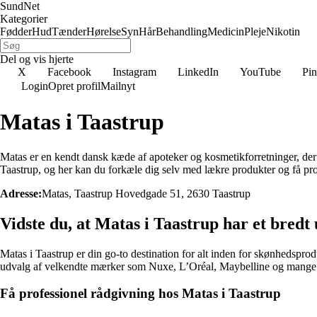
SundNet
Kategorier
Fødder
Hud
Tænder
Hørelse
Syn
Hår
Behandling
Medicin
Pleje
Nikotin
Del og vis hjerte
X
Facebook
Instagram
LinkedIn
YouTube
Pin
Login
Opret profil
Mailnyt
Matas i Taastrup
Matas er en kendt dansk kæde af apoteker og kosmetikforretninger, der
Taastrup, og her kan du forkæle dig selv med lækre produkter og få pro
Adresse:
Matas, Taastrup Hovedgade 51, 2630 Taastrup
Vidste du, at Matas i Taastrup har et bred
Matas i Taastrup er din go-to destination for alt inden for skønhedsprod
udvalg af velkendte mærker som Nuxe, L’Oréal, Maybelline og mange 
Få professionel rådgivning hos Matas i Taastrup