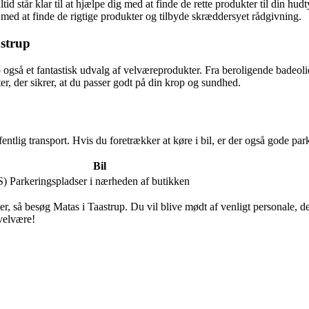
id står klar til at hjælpe dig med at finde de rette produkter til din 
ed at finde de rigtige produkter og tilbyde skræddersyet rådgivning.
astrup
 også et fantastisk udvalg af velværeprodukter. Fra beroligende badeoli
r, der sikrer, at du passer godt på din krop og sundhed.
offentlig transport. Hvis du foretrækker at køre i bil, er der også gode 
Bil
S)
Parkeringspladser i nærheden af butikken
så besøg Matas i Taastrup. Du vil blive mødt af venligt personale, der er
velvære!