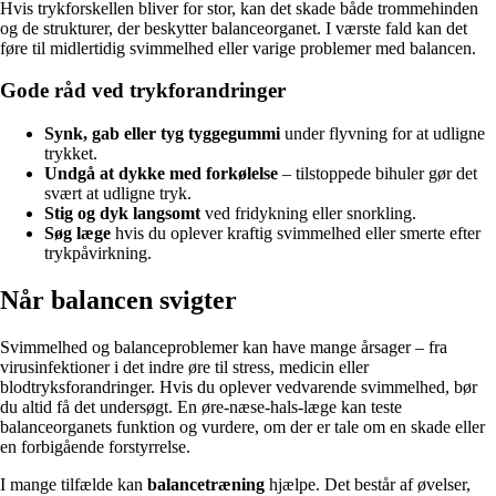
Hvis trykforskellen bliver for stor, kan det skade både trommehinden
og de strukturer, der beskytter balanceorganet. I værste fald kan det
føre til midlertidig svimmelhed eller varige problemer med balancen.
Gode råd ved trykforandringer
Synk, gab eller tyg tyggegummi
under flyvning for at udligne
trykket.
Undgå at dykke med forkølelse
– tilstoppede bihuler gør det
svært at udligne tryk.
Stig og dyk langsomt
ved fridykning eller snorkling.
Søg læge
hvis du oplever kraftig svimmelhed eller smerte efter
trykpåvirkning.
Når balancen svigter
Svimmelhed og balanceproblemer kan have mange årsager – fra
virusinfektioner i det indre øre til stress, medicin eller
blodtryksforandringer. Hvis du oplever vedvarende svimmelhed, bør
du altid få det undersøgt. En øre-næse-hals-læge kan teste
balanceorganets funktion og vurdere, om der er tale om en skade eller
en forbigående forstyrrelse.
I mange tilfælde kan
balancetræning
hjælpe. Det består af øvelser,