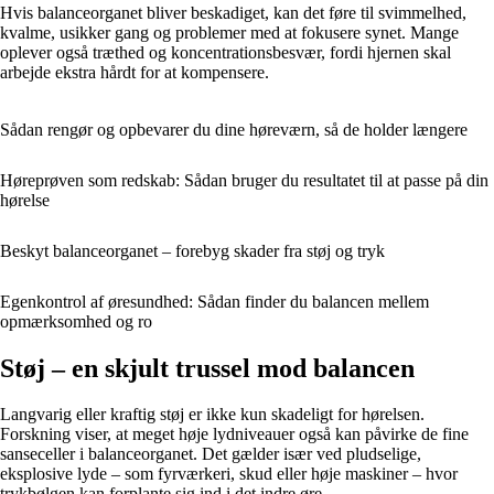
Hvis balanceorganet bliver beskadiget, kan det føre til svimmelhed,
kvalme, usikker gang og problemer med at fokusere synet. Mange
oplever også træthed og koncentrationsbesvær, fordi hjernen skal
arbejde ekstra hårdt for at kompensere.
Sådan rengør og opbevarer du dine høreværn, så de holder længere
Høreprøven som redskab: Sådan bruger du resultatet til at passe på din
hørelse
Beskyt balanceorganet – forebyg skader fra støj og tryk
Egenkontrol af øresundhed: Sådan finder du balancen mellem
opmærksomhed og ro
Støj – en skjult trussel mod balancen
Langvarig eller kraftig støj er ikke kun skadeligt for hørelsen.
Forskning viser, at meget høje lydniveauer også kan påvirke de fine
sanseceller i balanceorganet. Det gælder især ved pludselige,
eksplosive lyde – som fyrværkeri, skud eller høje maskiner – hvor
trykbølgen kan forplante sig ind i det indre øre.