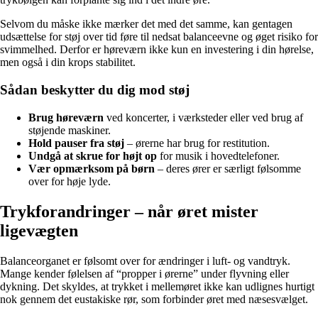
Selvom du måske ikke mærker det med det samme, kan gentagen
udsættelse for støj over tid føre til nedsat balanceevne og øget risiko for
svimmelhed. Derfor er høreværn ikke kun en investering i din hørelse,
men også i din krops stabilitet.
Sådan beskytter du dig mod støj
Brug høreværn
ved koncerter, i værksteder eller ved brug af
støjende maskiner.
Hold pauser fra støj
– ørerne har brug for restitution.
Undgå at skrue for højt op
for musik i hovedtelefoner.
Vær opmærksom på børn
– deres ører er særligt følsomme
over for høje lyde.
Trykforandringer – når øret mister
ligevægten
Balanceorganet er følsomt over for ændringer i luft- og vandtryk.
Mange kender følelsen af “propper i ørerne” under flyvning eller
dykning. Det skyldes, at trykket i mellemøret ikke kan udlignes hurtigt
nok gennem det eustakiske rør, som forbinder øret med næsesvælget.