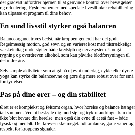
der gradvist udfordrer hjernen til at genvinde kontrol over bevægelser
og orientering. Fysioterapeuter med speciale i vestibulær rehabilitering
kan tilpasse et program til dine behov.
En sund livsstil styrker også balancen
Balanceorganet trives bedst, når kroppen generelt har det godt.
Regelmæssig motion, god søvn og en varieret kost med tilstrækkeligt
væskeindtag understøtter både kredsløb og nervesystem. Undgå
rygning og overdreven alkohol, som kan påvirke blodforsyningen til
det indre øre.
Selv simple aktiviteter som at gå på ujævnt underlag, cykle eller dyrke
yoga kan styrke din balanceevne og gøre dig mere robust over for små
forstyrrelser.
Pas på dine ører – og din stabilitet
Øret er et komplekst og følsomt organ, hvor hørelse og balance hænger
tæt sammen. Ved at beskytte dig mod støj og trykforandringer kan du
ikke blot bevare din hørelse, men også din evne til at stå fast – både
fysisk og mentalt. Det kræver ikke meget: lidt omtanke, gode vaner og
respekt for kroppens signaler.