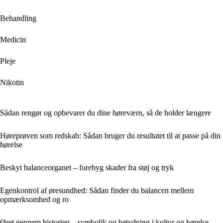
Behandling
Medicin
Pleje
Nikotin
Sådan rengør og opbevarer du dine høreværn, så de holder længere
Høreprøven som redskab: Sådan bruger du resultatet til at passe på din
hørelse
Beskyt balanceorganet – forebyg skader fra støj og tryk
Egenkontrol af øresundhed: Sådan finder du balancen mellem
opmærksomhed og ro
Øret gennem historien – symbolik og betydning i kultur og hørelse