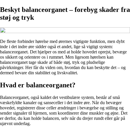
Beskyt balanceorganet – forebyg skader fra
støj og tryk
De fleste forbinder hørelse med ørernes vigtigste funktion, men dybt
inde i det indre øre sidder også et andet, lige så vigtigt system:
balanceorganet. Det hjælper os med at holde hovedet oprejst, bevæge
os sikkert og orientere os i rummet. Men ligesom hørelsen kan
balanceorganet tage skade af både støj, tryk og pludselige
påvirkninger. Her får du viden om, hvordan du kan beskytte det – og
dermed bevare din stabilitet og livskvalitet.
Hvad er balanceorganet?
Balanceorganet, også kaldet det vestibulære system, består af små
væskefyldte kanaler og sanseceller i det indre øre. Når du bevæger
hovedet, registrerer disse celler ændringer i bevægelse og stilling og
sender signaler til hjernen, som koordinerer dine muskler og øjne. Det
er derfor, du kan holde balancen, selv når du drejer rundt eller går på
ujævnt underlag.