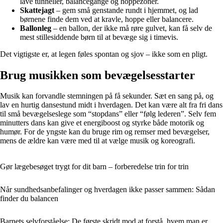
lave tunneller, balancegange og hoppezoner.
Skattejagt
– gem små genstande rundt i hjemmet, og lad
børnene finde dem ved at kravle, hoppe eller balancere.
Ballonleg
– en ballon, der ikke må røre gulvet, kan få selv de
mest stillesiddende børn til at bevæge sig i timevis.
Det vigtigste er, at legen føles spontan og sjov – ikke som en pligt.
Brug musikken som bevægelsesstarter
Musik kan forvandle stemningen på få sekunder. Sæt en sang på, og
lav en hurtig dansestund midt i hverdagen. Det kan være alt fra fri dans
til små bevægelseslege som “stopdans” eller “følg lederen”. Selv fem
minutters dans kan give et energiboost og styrke både motorik og
humør. For de yngste kan du bruge rim og remser med bevægelser,
mens de ældre kan være med til at vælge musik og koreografi.
Gør lægebesøget trygt for dit barn – forberedelse trin for trin
Når sundhedsanbefalinger og hverdagen ikke passer sammen: Sådan
finder du balancen
Barnets selvforståelse: De første skridt mod at forstå, hvem man er