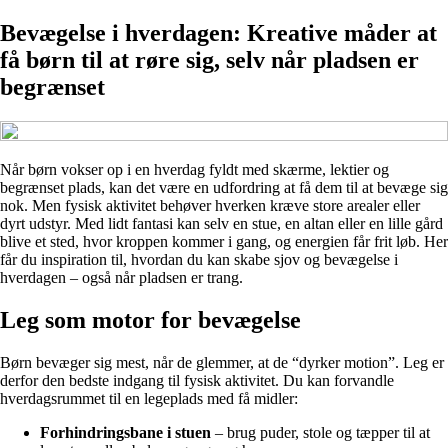
Bevægelse i hverdagen: Kreative måder at
få børn til at røre sig, selv når pladsen er
begrænset
Når børn vokser op i en hverdag fyldt med skærme, lektier og
begrænset plads, kan det være en udfordring at få dem til at bevæge sig
nok. Men fysisk aktivitet behøver hverken kræve store arealer eller
dyrt udstyr. Med lidt fantasi kan selv en stue, en altan eller en lille gård
blive et sted, hvor kroppen kommer i gang, og energien får frit løb. Her
får du inspiration til, hvordan du kan skabe sjov og bevægelse i
hverdagen – også når pladsen er trang.
Leg som motor for bevægelse
Børn bevæger sig mest, når de glemmer, at de “dyrker motion”. Leg er
derfor den bedste indgang til fysisk aktivitet. Du kan forvandle
hverdagsrummet til en legeplads med få midler:
Forhindringsbane i stuen
– brug puder, stole og tæpper til at