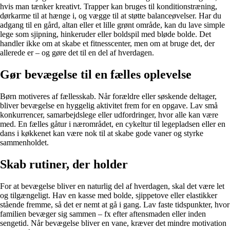
hvis man tænker kreativt. Trapper kan bruges til konditionstræning,
dørkarme til at hænge i, og vægge til at støtte balanceøvelser. Har du
adgang til en gård, altan eller et lille grønt område, kan du lave simple
lege som sjipning, hinkeruder eller boldspil med bløde bolde. Det
handler ikke om at skabe et fitnesscenter, men om at bruge det, der
allerede er – og gøre det til en del af hverdagen.
Gør bevægelse til en fælles oplevelse
Børn motiveres af fællesskab. Når forældre eller søskende deltager,
bliver bevægelse en hyggelig aktivitet frem for en opgave. Lav små
konkurrencer, samarbejdslege eller udfordringer, hvor alle kan være
med. En fælles gåtur i nærområdet, en cykeltur til legepladsen eller en
dans i køkkenet kan være nok til at skabe gode vaner og styrke
sammenholdet.
Skab rutiner, der holder
For at bevægelse bliver en naturlig del af hverdagen, skal det være let
og tilgængeligt. Hav en kasse med bolde, sjippetove eller elastikker
stående fremme, så det er nemt at gå i gang. Lav faste tidspunkter, hvor
familien bevæger sig sammen – fx efter aftensmaden eller inden
sengetid. Når bevægelse bliver en vane, kræver det mindre motivation