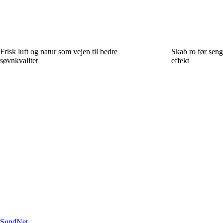
Frisk luft og natur som vejen til bedre
Skab ro før seng
søvnkvalitet
effekt
SundNet