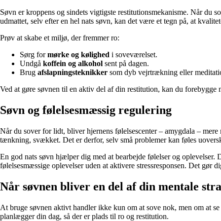
Søvn er kroppens og sindets vigtigste restitutionsmekanisme. Når du sov
udmattet, selv efter en hel nats søvn, kan det være et tegn på, at kvalite
Prøv at skabe et miljø, der fremmer ro:
Sørg for
mørke og kølighed
i soveværelset.
Undgå
koffein og alkohol
sent på dagen.
Brug
afslapningsteknikker
som dyb vejrtrækning eller meditatio
Ved at gøre søvnen til en aktiv del af din restitution, kan du forebygge
Søvn og følelsesmæssig regulering
Når du sover for lidt, bliver hjernens følelsescenter – amygdala – mere rea
tænkning, svækket. Det er derfor, selv små problemer kan føles uoversku
En god nats søvn hjælper dig med at bearbejde følelser og oplevelser. 
følelsesmæssige oplevelser uden at aktivere stressresponsen. Det gør di
Når søvnen bliver en del af din mentale stra
At bruge søvnen aktivt handler ikke kun om at sove nok, men om at se d
planlægger din dag, så der er plads til ro og restitution.