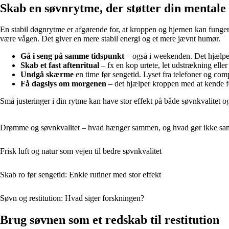
Skab en søvnrytme, der støtter din mentale
En stabil døgnrytme er afgørende for, at kroppen og hjernen kan funger
være vågen. Det giver en mere stabil energi og et mere jævnt humør.
Gå i seng på samme tidspunkt
– også i weekenden. Det hjælper
Skab et fast aftenritual
– fx en kop urtete, let udstrækning eller
Undgå skærme
en time før sengetid. Lyset fra telefoner og c
Få dagslys om morgenen
– det hjælper kroppen med at kende f
Små justeringer i din rytme kan have stor effekt på både søvnkvalitet o
Drømme og søvnkvalitet – hvad hænger sammen, og hvad gør ikke s
Frisk luft og natur som vejen til bedre søvnkvalitet
Skab ro før sengetid: Enkle rutiner med stor effekt
Søvn og restitution: Hvad siger forskningen?
Brug søvnen som et redskab til restitution