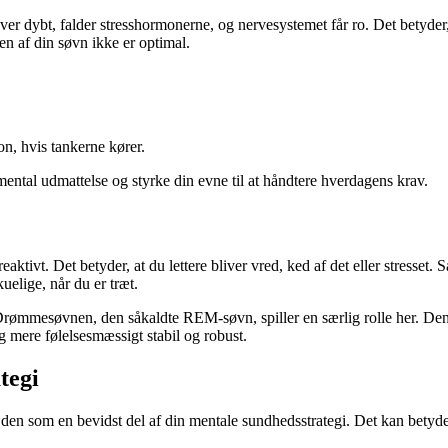
er dybt, falder stresshormonerne, og nervesystemet får ro. Det betyder, 
ten af din søvn ikke er optimal.
n, hvis tankerne kører.
 mental udmattelse og styrke din evne til at håndtere hverdagens krav.
ktivt. Det betyder, at du lettere bliver vred, ked af det eller stresset. S
elige, når du er træt.
Drømmesøvnen, den såkaldte REM-søvn, spiller en særlig rolle her. Den 
g mere følelsesmæssigt stabil og robust.
tegi
en som en bevidst del af din mentale sundhedsstrategi. Det kan betyde, 