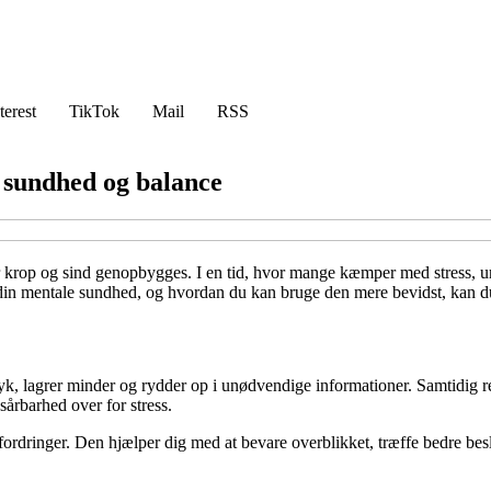
terest
TikTok
Mail
RSS
e sundhed og balance
or krop og sind genopbygges. I en tid, hvor mange kæmper med stress, u
r din mentale sundhed, og hvordan du kan bruge den mere bevidst, kan d
yk, lagrer minder og rydder op i unødvendige informationer. Samtidig r
 sårbarhed over for stress.
dfordringer. Den hjælper dig med at bevare overblikket, træffe bedre bes