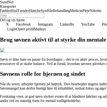
SundNet
Kategorier
Fødder
Hud
Tænder
Hørelse
Syn
Hår
Behandling
Medicin
Pleje
Nikotin
Del og vis hjerte
X
Facebook
Instagram
LinkedIn
YouTube
Pin
Login
Opret profil
Mailnyt
Brug søvnen aktivt til at styrke din mental
Søvn er ikke bare en pause fra hverdagen – det er en aktiv proces, hv
ressourcer til at skabe balance. Ved at forstå, hvordan søvnen påvirke
Søvnens rolle for hjernen og sindet
Når du sover, arbejder hjernen på højtryk. Den bearbejder dagens indtr
Søvnmangel kan derfor hurtigt føre til irritabilitet, nedsat fokus og øget
Forskning viser, at god søvn styrker evnen til at håndtere følelser og u
andre ord en naturlig form for mental vedligeholdelse.