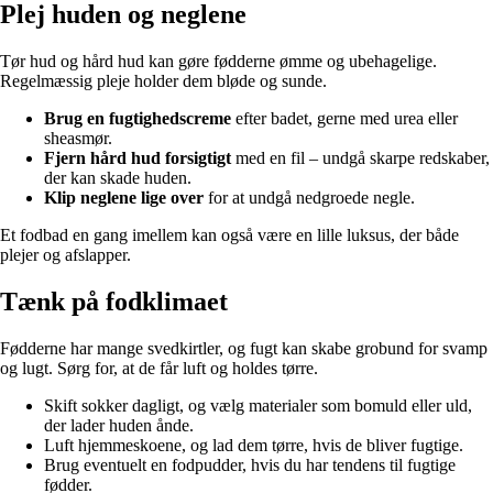
Plej huden og neglene
Tør hud og hård hud kan gøre fødderne ømme og ubehagelige.
Regelmæssig pleje holder dem bløde og sunde.
Brug en fugtighedscreme
efter badet, gerne med urea eller
sheasmør.
Fjern hård hud forsigtigt
med en fil – undgå skarpe redskaber,
der kan skade huden.
Klip neglene lige over
for at undgå nedgroede negle.
Et fodbad en gang imellem kan også være en lille luksus, der både
plejer og afslapper.
Tænk på fodklimaet
Fødderne har mange svedkirtler, og fugt kan skabe grobund for svamp
og lugt. Sørg for, at de får luft og holdes tørre.
Skift sokker dagligt, og vælg materialer som bomuld eller uld,
der lader huden ånde.
Luft hjemmeskoene, og lad dem tørre, hvis de bliver fugtige.
Brug eventuelt en fodpudder, hvis du har tendens til fugtige
fødder.