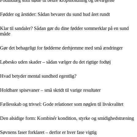
Fodindlæg som støtte til bedre kropsholdning og bevægelse
Fødder og årstider: Sådan bevarer du sund hud året rundt
Klar til sandaler? Sådan gør du dine fødder sommerklar på en sund
måde
Gør det behageligt for fødderne derhjemme med små ændringer
Løbesko uden skader – sådan vælger du det rigtige fodtøj
Hvad betyder mental sundhed egentlig?
Holdbare spisevaner – små skridt til varige resultater
Fællesskab og trivsel: Gode relationer som nøglen til livskvalitet
Den alsidige form: Kombinér kondition, styrke og smidighedstræning
Søvnens faser forklaret – derfor er hver fase vigtig