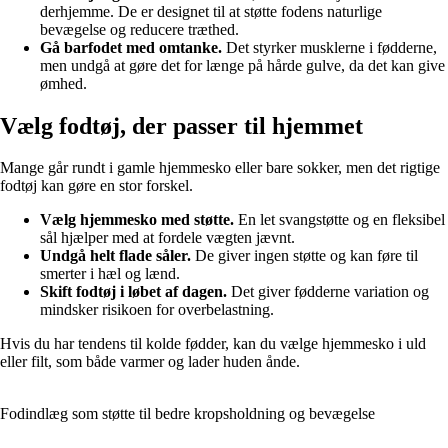
derhjemme. De er designet til at støtte fodens naturlige
bevægelse og reducere træthed.
Gå barfodet med omtanke.
Det styrker musklerne i fødderne,
men undgå at gøre det for længe på hårde gulve, da det kan give
ømhed.
Vælg fodtøj, der passer til hjemmet
Mange går rundt i gamle hjemmesko eller bare sokker, men det rigtige
fodtøj kan gøre en stor forskel.
Vælg hjemmesko med støtte.
En let svangstøtte og en fleksibel
sål hjælper med at fordele vægten jævnt.
Undgå helt flade såler.
De giver ingen støtte og kan føre til
smerter i hæl og lænd.
Skift fodtøj i løbet af dagen.
Det giver fødderne variation og
mindsker risikoen for overbelastning.
Hvis du har tendens til kolde fødder, kan du vælge hjemmesko i uld
eller filt, som både varmer og lader huden ånde.
Fodindlæg som støtte til bedre kropsholdning og bevægelse