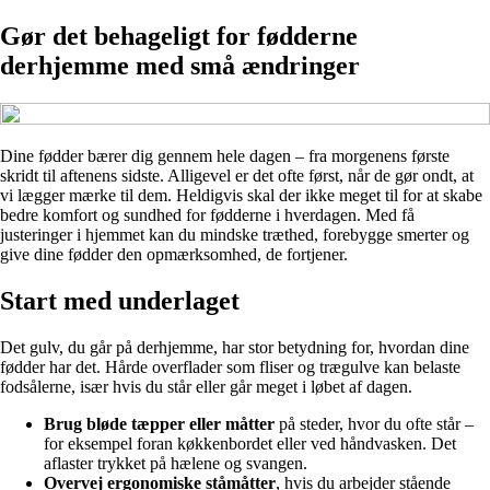
Gør det behageligt for fødderne
derhjemme med små ændringer
Dine fødder bærer dig gennem hele dagen – fra morgenens første
skridt til aftenens sidste. Alligevel er det ofte først, når de gør ondt, at
vi lægger mærke til dem. Heldigvis skal der ikke meget til for at skabe
bedre komfort og sundhed for fødderne i hverdagen. Med få
justeringer i hjemmet kan du mindske træthed, forebygge smerter og
give dine fødder den opmærksomhed, de fortjener.
Start med underlaget
Det gulv, du går på derhjemme, har stor betydning for, hvordan dine
fødder har det. Hårde overflader som fliser og trægulve kan belaste
fodsålerne, især hvis du står eller går meget i løbet af dagen.
Brug bløde tæpper eller måtter
på steder, hvor du ofte står –
for eksempel foran køkkenbordet eller ved håndvasken. Det
aflaster trykket på hælene og svangen.
Overvej ergonomiske ståmåtter
, hvis du arbejder stående