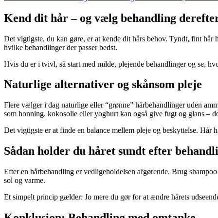
Kend dit hår – og vælg behandling derefte
Det vigtigste, du kan gøre, er at kende dit hårs behov. Tyndt, fint hår 
hvilke behandlinger der passer bedst.
Hvis du er i tvivl, så start med milde, plejende behandlinger og se, hvo
Naturlige alternativer og skånsom pleje
Flere vælger i dag naturlige eller “grønne” hårbehandlinger uden am
som honning, kokosolie eller yoghurt kan også give fugt og glans – dog
Det vigtigste er at finde en balance mellem pleje og beskyttelse. Hår ha
Sådan holder du håret sundt efter behandl
Efter en hårbehandling er vedligeholdelsen afgørende. Brug shampoo o
sol og varme.
Et simpelt princip gælder: Jo mere du gør for at ændre hårets udseende
Konklusion: Behandling med omtanke