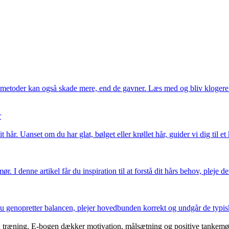
e metoder kan også skade mere, end de gavner. Læs med og bliv klogere p
r
hår. Uanset om du har glat, bølget eller krøllet hår, guider vi dig til et
 I denne artikel får du inspiration til at forstå dit hårs behov, pleje 
genopretter balancen, plejer hovedbunden korrekt og undgår de typiske f
d træning. E-bogen dækker motivation, målsætning og positive tankemøns