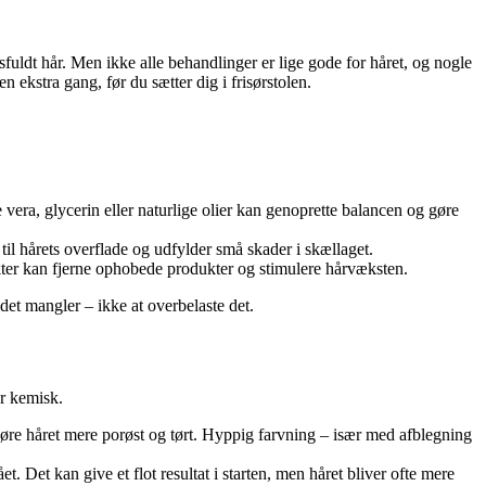
fuldt hår. Men ikke alle behandlinger er lige gode for håret, og nogle
ekstra gang, før du sætter dig i frisørstolen.
 vera, glycerin eller naturlige olier kan genoprette balancen og gøre
 til hårets overflade og udfylder små skader i skællaget.
kter kan fjerne ophobede produkter og stimulere hårvæksten.
det mangler – ikke at overbelaste det.
ur kemisk.
 gøre håret mere porøst og tørt. Hyppig farvning – især med afblegning
 Det kan give et flot resultat i starten, men håret bliver ofte mere