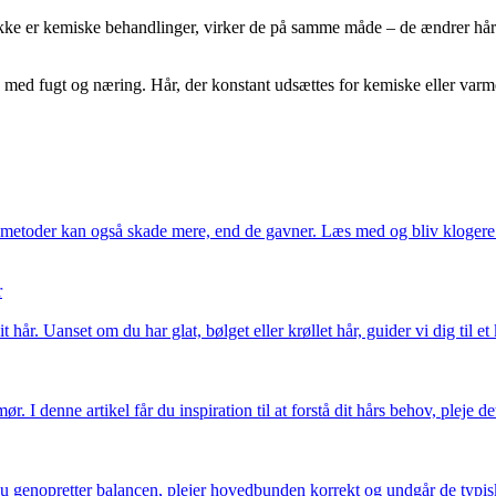
 ikke er kemiske behandlinger, virker de på samme måde – de ændrer hår
 med fugt og næring. Hår, der konstant udsættes for kemiske eller varme
e metoder kan også skade mere, end de gavner. Læs med og bliv klogere p
r
hår. Uanset om du har glat, bølget eller krøllet hår, guider vi dig til et
 I denne artikel får du inspiration til at forstå dit hårs behov, pleje 
genopretter balancen, plejer hovedbunden korrekt og undgår de typiske f