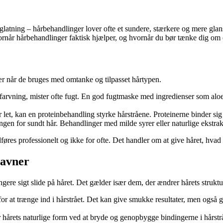
latning – hårbehandlinger lover ofte et sundere, stærkere og mere glans
rnår hårbehandlinger faktisk hjælper, og hvornår du bør tænke dig om en 
r når de bruges med omtanke og tilpasset hårtypen.
r farvning, mister ofte fugt. En god fugtmaske med ingredienser som aloe
er let, kan en proteinbehandling styrke hårstråene. Proteinerne binder sig
gen for sundt hår. Behandlinger med milde syrer eller naturlige ekstra
øres professionelt og ikke for ofte. Det handler om at give håret, hvad 
gavner
ere sigt slide på håret. Det gælder især dem, der ændrer hårets strukt
for at trænge ind i hårstrået. Det kan give smukke resultater, men også
hårets naturlige form ved at bryde og genopbygge bindingerne i hårstrået.