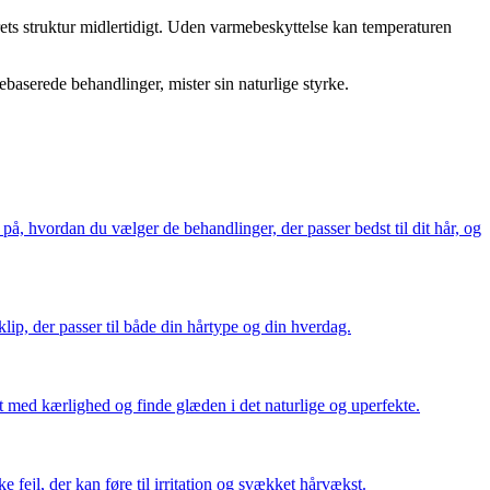
ets struktur midlertidigt. Uden varmebeskyttelse kan temperaturen
baserede behandlinger, mister sin naturlige styrke.
å, hvordan du vælger de behandlinger, der passer bedst til dit hår, og
 klip, der passer til både din hårtype og din hverdag.
det med kærlighed og finde glæden i det naturlige og uperfekte.
ejl, der kan føre til irritation og svækket hårvækst.