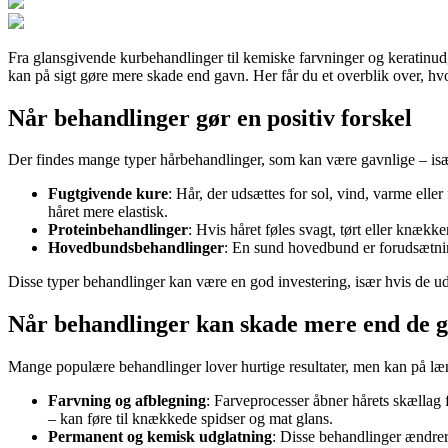
Fra glansgivende kurbehandlinger til kemiske farvninger og keratinudg
kan på sigt gøre mere skade end gavn. Her får du et overblik over, hvo
Når behandlinger gør en positiv forskel
Der findes mange typer hårbehandlinger, som kan være gavnlige – isæ
Fugtgivende kure
: Hår, der udsættes for sol, vind, varme elle
håret mere elastisk.
Proteinbehandlinger
: Hvis håret føles svagt, tørt eller knækk
Hovedbundsbehandlinger
: En sund hovedbund er forudsætnin
Disse typer behandlinger kan være en god investering, især hvis de udf
Når behandlinger kan skade mere end de 
Mange populære behandlinger lover hurtige resultater, men kan på læng
Farvning og afblegning
: Farveprocesser åbner hårets skællag 
– kan føre til knækkede spidser og mat glans.
Permanent og kemisk udglatning
: Disse behandlinger ændrer 