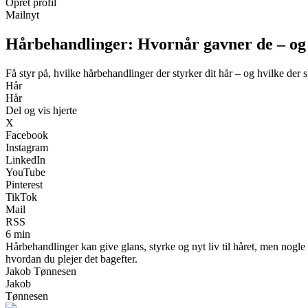
Opret profil
Mailnyt
Hårbehandlinger: Hvornår gavner de – og
Få styr på, hvilke hårbehandlinger der styrker dit hår – og hvilke der s
Hår
Hår
Del og vis hjerte
X
Facebook
Instagram
LinkedIn
YouTube
Pinterest
TikTok
Mail
RSS
6 min
Hårbehandlinger kan give glans, styrke og nyt liv til håret, men nogl
hvordan du plejer det bagefter.
Jakob Tønnesen
Jakob
Tønnesen