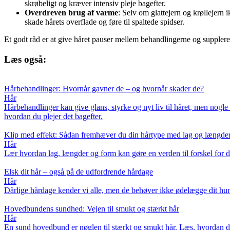
skrøbeligt og kræver intensiv pleje bagefter.
Overdreven brug af varme
: Selv om glattejern og krøllejern
skade hårets overflade og føre til spaltede spidser.
Et godt råd er at give håret pauser mellem behandlingerne og supplere
Læs også:
Hårbehandlinger: Hvornår gavner de – og hvornår skader de?
Hår
Hårbehandlinger kan give glans, styrke og nyt liv til håret, men nogl
hvordan du plejer det bagefter.
Klip med effekt: Sådan fremhæver du din hårtype med lag og længde
Hår
Lær hvordan lag, længder og form kan gøre en verden til forskel for dit 
Elsk dit hår – også på de udfordrende hårdage
Hår
Dårlige hårdage kender vi alle, men de behøver ikke ødelægge dit humør.
Hovedbundens sundhed: Vejen til smukt og stærkt hår
Hår
En sund hovedbund er nøglen til stærkt og smukt hår. Læs, hvordan du 