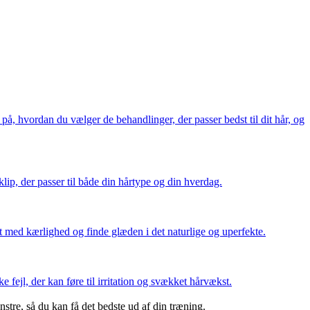
å, hvordan du vælger de behandlinger, der passer bedst til dit hår, og
 klip, der passer til både din hårtype og din hverdag.
det med kærlighed og finde glæden i det naturlige og uperfekte.
ejl, der kan føre til irritation og svækket hårvækst.
tre, så du kan få det bedste ud af din træning.