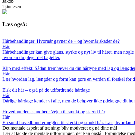
Jakob
Tønnesen
Læs også:
Hårbehandlinger: Hvornår gavner de – og hvornår skader de?
Hår
Hårbehandlinger kan give glans, styrke og nyt liv til håret, men nogl
hvordan du plejer det bagefter.
Klip med effekt: Sådan fremhæver du din hårtype med lag og længde
Hår
Lær hvordan lag, længder og form kan gøre en verden til forskel for dit 
Elsk dit hår – også på de udfordrende hårdage
Hår
Dårlige hårdage kender vi alle, men de behøver ikke ødelægge dit humør.
Hovedbundens sundhed: Vejen til smukt og stærkt hår
Hår
En sund hovedbund er nøglen til stærkt og smukt hår. Læs, hvordan du 
Det mentale aspekt af træning: bliv motiveret og nå dine mål
Lær at tackle de mentale udfordringer, der kan opstå i forbindelse me