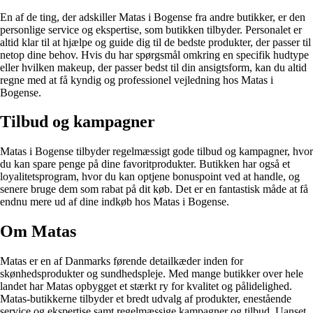
En af de ting, der adskiller Matas i Bogense fra andre butikker, er den
personlige service og ekspertise, som butikken tilbyder. Personalet er
altid klar til at hjælpe og guide dig til de bedste produkter, der passer til
netop dine behov. Hvis du har spørgsmål omkring en specifik hudtype
eller hvilken makeup, der passer bedst til din ansigtsform, kan du altid
regne med at få kyndig og professionel vejledning hos Matas i
Bogense.
Tilbud og kampagner
Matas i Bogense tilbyder regelmæssigt gode tilbud og kampagner, hvor
du kan spare penge på dine favoritprodukter. Butikken har også et
loyalitetsprogram, hvor du kan optjene bonuspoint ved at handle, og
senere bruge dem som rabat på dit køb. Det er en fantastisk måde at få
endnu mere ud af dine indkøb hos Matas i Bogense.
Om Matas
Matas er en af Danmarks førende detailkæder inden for
skønhedsprodukter og sundhedspleje. Med mange butikker over hele
landet har Matas opbygget et stærkt ry for kvalitet og pålidelighed.
Matas-butikkerne tilbyder et bredt udvalg af produkter, enestående
service og ekspertise samt regelmæssige kampagner og tilbud. Uanset