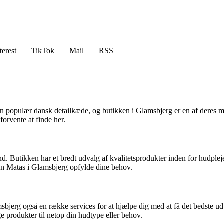
terest
TikTok
Mail
RSS
populær dansk detailkæde, og butikken i Glamsbjerg er en af deres man
forvente at finde her.
. Butikken har et bredt udvalg af kvalitetsprodukter inden for hudple
kan Matas i Glamsbjerg opfylde dine behov.
msbjerg også en række services for at hjælpe dig med at få det bedste ud 
ge produkter til netop din hudtype eller behov.