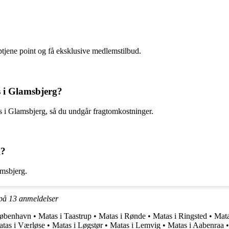
ptjene point og få eksklusive medlemstilbud.
s i Glamsbjerg?
as i Glamsbjerg, så du undgår fragtomkostninger.
g?
amsbjerg.
 på
13
anmeldelser
København
•
Matas i Taastrup
•
Matas i Rønde
•
Matas i Ringsted
•
Mata
tas i Værløse
•
Matas i Løgstør
•
Matas i Lemvig
•
Matas i Aabenraa