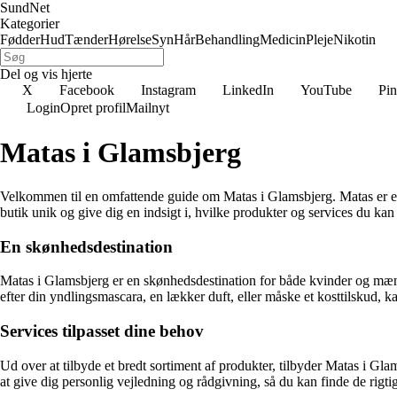
SundNet
Kategorier
Fødder
Hud
Tænder
Hørelse
Syn
Hår
Behandling
Medicin
Pleje
Nikotin
Del og vis hjerte
X
Facebook
Instagram
LinkedIn
YouTube
Pin
Login
Opret profil
Mailnyt
Matas i Glamsbjerg
Velkommen til en omfattende guide om Matas i Glamsbjerg. Matas er en 
butik unik og give dig en indsigt i, hvilke produkter og services du kan 
En skønhedsdestination
Matas i Glamsbjerg er en skønhedsdestination for både kvinder og mænd
efter din yndlingsmascara, en lækker duft, eller måske et kosttilskud, 
Services tilpasset dine behov
Ud over at tilbyde et bredt sortiment af produkter, tilbyder Matas i Gla
at give dig personlig vejledning og rådgivning, så du kan finde de rigti