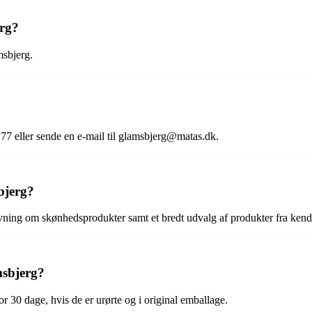
erg?
msbjerg.
7 eller sende en e-mail til glamsbjerg@matas.dk.
bjerg?
ning om skønhedsprodukter samt et bredt udvalg af produkter fra kend
msbjerg?
r 30 dage, hvis de er urørte og i original emballage.