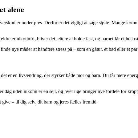
et alene
overskud er under pres. Derfor er det vigtigt at søge støtte. Mange kom
e er nikotinfri, bliver det lettere at holde fast, og barnet får et helt rø
 finde nye måder at håndtere stress på – som en gåtur, et bad eller et p
– det er en livsændring, der styrker både mor og barn. Du får mere ener
ver dag uden nikotin er en sejr, og hver uge bringer nye fordele for krop
give – til dig selv, dit barn og jeres fælles fremtid.