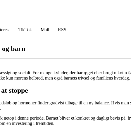
terest
TikTok
Mail
RSS
r og barn
mæssigt og socialt. For mange kvinder, der har røget eller brugt nikotin f
r ikke kun morens helbred, men også barnets trivsel og familiens hverdag.
 at stoppe
dsløb og hormoner finder gradvist tilbage til en ny balance. Hvis man 
.
rk netop i denne periode. Barnet bliver et konkret og dagligt bevis på, h
om en investering i fremtiden.