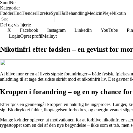
SundNet
Kategorier
Fødder
Hud
Tænder
Hørelse
Syn
Hår
Behandling
Medicin
Pleje
Nikotin
Del og vis hjerte
X
Facebook
Instagram
LinkedIn
YouTube
Pin
Login
Opret profil
Mailnyt
Nikotinfri efter fødslen – en gevinst for mo
At blive mor er en af livets største forandringer – både fysisk, følelses
anledning til at tage det sidste skridt mod et nikotinfrit liv. Det gavne
Kroppen i forandring – og en ny chance for
Efter fødslen gennemgår kroppen en naturlig helingsproces. Lunger, kre
sig. Blodtrykket falder, iltoptagelsen forbedres, og energiniveauet stiger
Mange kvinder oplever, at motivationen for at forblive nikotinfri er stæ
rygestoppet som en del af den nye begyndelse – ikke som et tab, men s