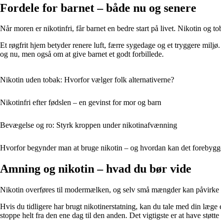
Fordele for barnet – både nu og senere
Når moren er nikotinfri, får barnet en bedre start på livet. Nikotin og 
Et røgfrit hjem betyder renere luft, færre sygedage og et tryggere milj
og nu, men også om at give barnet et godt forbillede.
Nikotin uden tobak: Hvorfor vælger folk alternativerne?
Nikotinfri efter fødslen – en gevinst for mor og barn
Bevægelse og ro: Styrk kroppen under nikotinafvænning
Hvorfor begynder man at bruge nikotin – og hvordan kan det forebygg
Amning og nikotin – hvad du bør vide
Nikotin overføres til modermælken, og selv små mængder kan påvirke ba
Hvis du tidligere har brugt nikotinerstatning, kan du tale med din læ
stoppe helt fra den ene dag til den anden. Det vigtigste er at have støtte