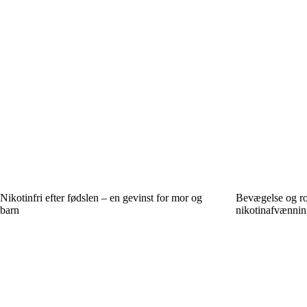
Nikotinfri efter fødslen – en gevinst for mor og
Bevægelse og ro
barn
nikotinafvænnin