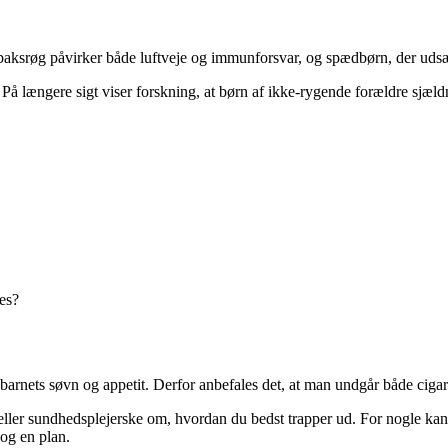
tobaksrøg påvirker både luftveje og immunforsvar, og spædbørn, der udsæt
ø. På længere sigt viser forskning, at børn af ikke-rygende forældre sjæ
es?
rnets søvn og appetit. Derfor anbefales det, at man undgår både cigare
ge eller sundhedsplejerske om, hvordan du bedst trapper ud. For nogle 
 og en plan.