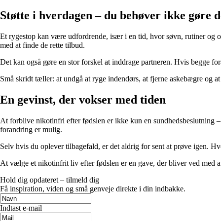
Støtte i hverdagen – du behøver ikke gøre d
Et rygestop kan være udfordrende, især i en tid, hvor søvn, rutiner og 
med at finde de rette tilbud.
Det kan også gøre en stor forskel at inddrage partneren. Hvis begge forældr
Små skridt tæller: at undgå at ryge indendørs, at fjerne askebægre og at
En gevinst, der vokser med tiden
At forblive nikotinfri efter fødslen er ikke kun en sundhedsbeslutning 
forandring er mulig.
Selv hvis du oplever tilbagefald, er det aldrig for sent at prøve igen. H
At vælge et nikotinfrit liv efter fødslen er en gave, der bliver ved med at 
Hold dig opdateret – tilmeld dig
Få inspiration, viden og små genveje direkte i din indbakke.
Indtast e-mail