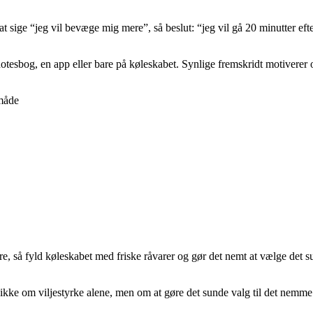
r at sige “jeg vil bevæge mig mere”, så beslut: “jeg vil gå 20 minutter e
otesbog, en app eller bare på køleskabet. Synlige fremskridt motiverer o
 måde
ere, så fyld køleskabet med friske råvarer og gør det nemt at vælge det 
 ikke om viljestyrke alene, men om at gøre det sunde valg til det nemme