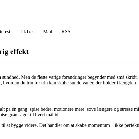
terest
TikTok
Mail
RSS
rig effekt
undhed. Men de fleste varige forandringer begynder med små skridt. I st
til, hvordan du trin for trin kan skabe sunde vaner, der holder i længden.
e alt på én gang: spise bedre, motionere mere, sove længere og stresse mi
ise grøntsager til hvert måltid.
t til at bygge videre. Det handler om at skabe momentum – ikke perfekt