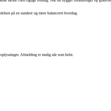
ste skridt i den rigtige retning. Når du bygger forandringer op gradvi
gyndelsen på en sundere og mere balanceret hverdag.
e oplysninger. Afmelding er mulig når som helst.