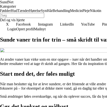
SundNet
Kategorier
Fødder
Hud
Tænder
Hørelse
Syn
Hår
Behandling
Medicin
Pleje
Nikotin
Del og vis hjerte
X
Facebook
Instagram
LinkedIn
YouTube
Pin
Login
Opret profil
Mailnyt
Sunde vaner trin for trin – små skridt til va
At ændre vaner kan virke som en stor opgave – især når det handler om s
bedre resultater ved at tage ét skridt ad gangen. Her får du inspiration 
Start med det, der føles muligt
Når man beslutter sig for at leve sundere, er det fristende at ville ændr
fokusere på – for eksempel at drikke mere vand, gå en daglig tur eller sp
Små ændringer føles overskuelige, og når du oplever succes, får du lys
Gør det konkret og målbart