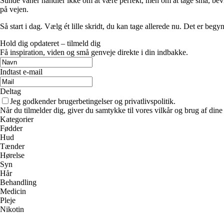
Sunde vaner handler ikke om at være perfekt, men om at tage små, bevid
på vejen.
Så start i dag. Vælg ét lille skridt, du kan tage allerede nu. Det er be
Hold dig opdateret – tilmeld dig
Få inspiration, viden og små genveje direkte i din indbakke.
Indtast e-mail
Deltag
Jeg godkender brugerbetingelser og privatlivspolitik.
Når du tilmelder dig, giver du samtykke til vores vilkår og brug af din
Kategorier
Fødder
Hud
Tænder
Hørelse
Syn
Hår
Behandling
Medicin
Pleje
Nikotin