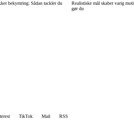
ækker bekymring: Sådan tackler du
Realistiske mål skaber varig mot
gør du
terest
TikTok
Mail
RSS