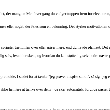
 der mangler. Men hver gang du vælger trappen frem for elevatoren, eller
e eller noget, der føles som en belønning. Det styrker motivationen og 
inger træningen over eller spiser mere, end du havde planlagt. Det er 
g dig selv, hvad der skete, og hvordan du kan støtte dig selv bedre næste
retholde. I stedet for at tænke “jeg prøver at spise sundt”, så sig “jeg
 ikke længere at tænke over dem – de sker automatisk, fordi de passer t