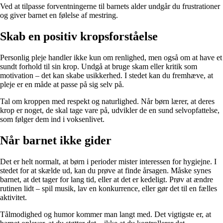
Ved at tilpasse forventningerne til barnets alder undgår du frustrationer
og giver barnet en følelse af mestring.
Skab en positiv kropsforståelse
Personlig pleje handler ikke kun om renlighed, men også om at have et
sundt forhold til sin krop. Undgå at bruge skam eller kritik som
motivation – det kan skabe usikkerhed. I stedet kan du fremhæve, at
pleje er en måde at passe på sig selv på.
Tal om kroppen med respekt og naturlighed. Når børn lærer, at deres
krop er noget, de skal tage vare på, udvikler de en sund selvopfattelse,
som følger dem ind i voksenlivet.
Når barnet ikke gider
Det er helt normalt, at børn i perioder mister interessen for hygiejne. I
stedet for at skælde ud, kan du prøve at finde årsagen. Måske synes
barnet, at det tager for lang tid, eller at det er kedeligt. Prøv at ændre
rutinen lidt – spil musik, lav en konkurrence, eller gør det til en fælles
aktivitet.
Tålmodighed og humor kommer man langt med. Det vigtigste er, at