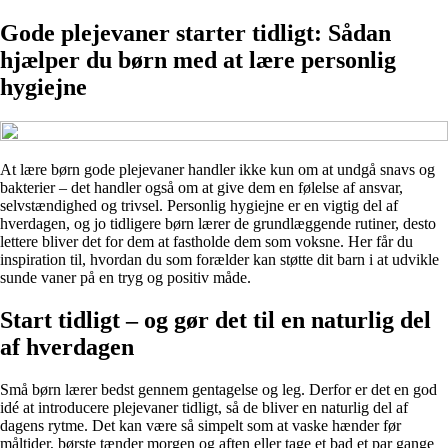
Gode plejevaner starter tidligt: Sådan
hjælper du børn med at lære personlig
hygiejne
At lære børn gode plejevaner handler ikke kun om at undgå snavs og
bakterier – det handler også om at give dem en følelse af ansvar,
selvstændighed og trivsel. Personlig hygiejne er en vigtig del af
hverdagen, og jo tidligere børn lærer de grundlæggende rutiner, desto
lettere bliver det for dem at fastholde dem som voksne. Her får du
inspiration til, hvordan du som forælder kan støtte dit barn i at udvikle
sunde vaner på en tryg og positiv måde.
Start tidligt – og gør det til en naturlig del
af hverdagen
Små børn lærer bedst gennem gentagelse og leg. Derfor er det en god
idé at introducere plejevaner tidligt, så de bliver en naturlig del af
dagens rytme. Det kan være så simpelt som at vaske hænder før
måltider, børste tænder morgen og aften eller tage et bad et par gange