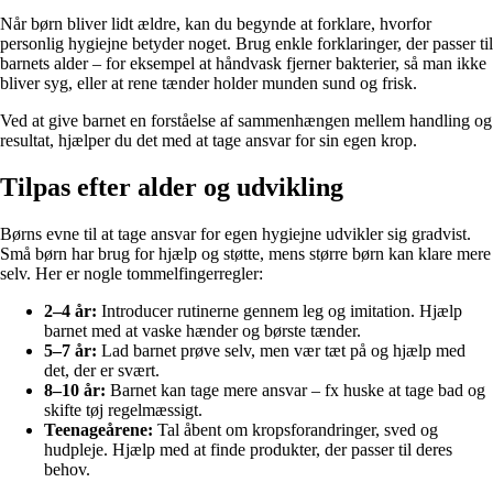
Når børn bliver lidt ældre, kan du begynde at forklare, hvorfor
personlig hygiejne betyder noget. Brug enkle forklaringer, der passer til
barnets alder – for eksempel at håndvask fjerner bakterier, så man ikke
bliver syg, eller at rene tænder holder munden sund og frisk.
Ved at give barnet en forståelse af sammenhængen mellem handling og
resultat, hjælper du det med at tage ansvar for sin egen krop.
Tilpas efter alder og udvikling
Børns evne til at tage ansvar for egen hygiejne udvikler sig gradvist.
Små børn har brug for hjælp og støtte, mens større børn kan klare mere
selv. Her er nogle tommelfingerregler:
2–4 år:
Introducer rutinerne gennem leg og imitation. Hjælp
barnet med at vaske hænder og børste tænder.
5–7 år:
Lad barnet prøve selv, men vær tæt på og hjælp med
det, der er svært.
8–10 år:
Barnet kan tage mere ansvar – fx huske at tage bad og
skifte tøj regelmæssigt.
Teenageårene:
Tal åbent om kropsforandringer, sved og
hudpleje. Hjælp med at finde produkter, der passer til deres
behov.