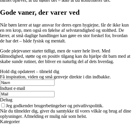
barnet oplever, at du støtter det – ikke at du kontrollerer det.
Gode vaner, der varer ved
Når børn lærer at tage ansvar for deres egen hygiejne, får de ikke kun
en ren krop, men også en følelse af selvstændighed og stolthed. De
lærer, at små daglige handlinger kan gøre en stor forskel for, hvordan
de har det – både fysisk og mentalt.
Gode plejevaner starter tidligt, men de varer hele livet. Med
tålmodighed, støtte og en positiv tilgang kan du hjælpe dit barn med at
skabe sunde rutiner, der bliver en naturlig del af dets hverdag.
Hold dig opdateret – tilmeld dig
Få inspiration, viden og små genveje direkte i din indbakke.
Indtast e-mail
Deltag
Jeg godkender brugerbetingelser og privatlivspolitik.
Når du tilmelder dig, giver du samtykke til vores vilkår og brug af dine
oplysninger. Afmelding er mulig når som helst.
Kategorier