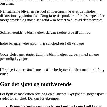
om ugen.
Når rutinerne bliver en fast del af hverdagen, kræver de mindre
diskussion og påmindelse. Brug faste tidspunkter – for eksempel efter
morgenmaden og inden sengetid – så barnet ved, hvad der forventes.
Solcremeguide: Sådan vælger du den rigtige type til din hud
Indre balance, ydre glød – når sundhed ses i dit velvære
Gode plejevaner starter tidligt: Sådan hjælper du børn med at lære
personlig hygiejne
Hårpleje i vintermånederne – sådan beskytter du håret mod tør luft og
kulde
Gør det sjovt og motiverende
For børn er motivation ofte nøglen til succes. Gør pleje til noget sjovt i
stedet for en pligt. Du kan for eksempel:
Bruge farverige tandbørster og tandpasta med mild smag
,