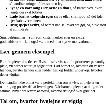
så tandbørstningen føles som en leg.
Synge en kort sang eller sætte en timer
, så barnet ved, hvor
længe der skal børstes.
Lade barnet vælge sin egen sæbe eller shampoo
, så det føler
ejerskab over rutinen.
Brug spejlet aktivt
, så barnet kan se, hvad det gør, og blive stolt
af sin indsats.
Små belønninger – som ros, klistermærker eller en ekstra
godnathistorie – kan også være med til at styrke motivationen.
Lær gennem eksempel
Børn kopierer det, de ser. Hvis du selv viser, at du prioriterer personlig
pleje, vil barnet naturligt følge efter. Lad barnet se, hvordan du vasker
hænder, børster tænder eller redder hår, og forklar undervejs, hvorfor
det er vigtigt.
Det handler ikke om at være perfekt, men om at vise, at pleje er en
naturlig og positiv del af hverdagen. Når barnet oplever, at du gør det
samme, bliver det lettere at forstå, hvorfor det også skal gøre det.
Tal om, hvorfor hygiejne er vigtig