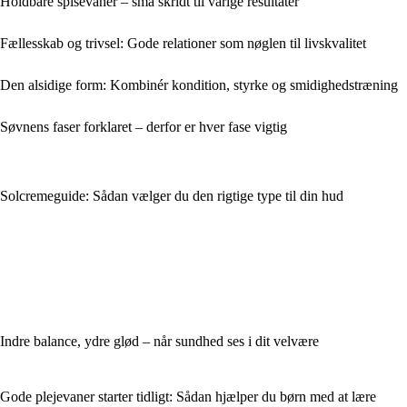
Holdbare spisevaner – små skridt til varige resultater
Fællesskab og trivsel: Gode relationer som nøglen til livskvalitet
Den alsidige form: Kombinér kondition, styrke og smidighedstræning
Søvnens faser forklaret – derfor er hver fase vigtig
Solcremeguide: Sådan vælger du den rigtige type til din hud
Indre balance, ydre glød – når sundhed ses i dit velvære
Gode plejevaner starter tidligt: Sådan hjælper du børn med at lære