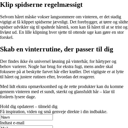
Klip spidserne regelmæssigt
Selvom håret måske vokser langsommere om vinteren, er det stadig
vigtigt at få klippet spidserne jævnligt. Det forebygger, at tørre og slidte
spidser udvikler sig til spaltede hårstrå, som kan få håret til at se trist og
livløst ud. En lille klipning hver sjette til ottende uge kan gøre en stor
forskel.
Skab en vinterrutine, der passer til dig
Der findes ikke én universel løsning på vinterhår, for hårtyper og
behov varierer. Nogle har brug for ekstra fugt, mens andre skal
fokusere på at beskytte farvet hår eller krøller. Det vigtigste er at lytte
til håret og justere rutinen efter, hvordan det reagerer.
Med lidt ekstra opmærksomhed og de rette produkter kan du komme
gennem vinteren med et sundt, stærkt og glansfuldt hår – klar til
forårets lysere dage.
Hold dig opdateret – tilmeld dig
Få inspiration, viden og små genveje direkte i din indbakke.
Indtast e-mail