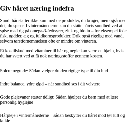
Giv håret næring indefra
Sundt hår starter ikke kun med de produkter, du bruger, men også med
det, du spiser. I vintermånederne kan du støtte hårets sundhed ved at
spise mad rig på omega-3-fedtsyrer, zink og biotin – for eksempel fede
fisk, nødder, æg og fuldkornsprodukter. Drik også rigeligt med vand,
selvom tørstfornemmelsen ofte er mindre om vinteren.
Et kosttilskud med vitaminer til hår og negle kan være en hjælp, hvis
du har svært ved at få nok næringsstoffer gennem kosten.
Solcremeguide: Sådan vælger du den rigtige type til din hud
Indre balance, ydre glød – når sundhed ses i dit velvære
Gode plejevaner starter tidligt: Sådan hjælper du børn med at lære
personlig hygiejne
Hårpleje i vintermånederne – sådan beskytter du håret mod tør luft og
kulde