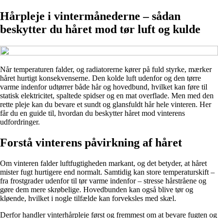
Hårpleje i vintermånederne – sådan
beskytter du håret mod tør luft og kulde
Når temperaturen falder, og radiatorerne kører på fuld styrke, mærker
håret hurtigt konsekvenserne. Den kolde luft udenfor og den tørre
varme indenfor udtørrer både hår og hovedbund, hvilket kan føre til
statisk elektricitet, spaltede spidser og en mat overflade. Men med den
rette pleje kan du bevare et sundt og glansfuldt hår hele vinteren. Her
får du en guide til, hvordan du beskytter håret mod vinterens
udfordringer.
Forstå vinterens påvirkning af håret
Om vinteren falder luftfugtigheden markant, og det betyder, at håret
mister fugt hurtigere end normalt. Samtidig kan store temperaturskift –
fra frostgrader udenfor til tør varme indenfor – stresse hårstråene og
gøre dem mere skrøbelige. Hovedbunden kan også blive tør og
kløende, hvilket i nogle tilfælde kan forveksles med skæl.
Derfor handler vinterhårpleje først og fremmest om at bevare fugten og