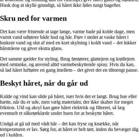
Husk dog at skylle grundigt, så håret ikke føles tungt bagefter.
Skru ned for varmen
Det kan være fristende at tage lange, varme bade på kolde dage, men
varmt vand udtørrer både hud og hår. Prøv i stedet at vaske håret i
lunkent vand og slut af med en kort skylning i koldt vand – det lukker
hårstråene og giver ekstra glans.
Det samme gælder for styling. Brug føntørrer, glattejern og krøllejern
med omtanke, og anvend altid varmebeskyttende spray. Hvis du kan,
så lad håret lufttørre en gang imellem – det giver det en tiltrængt pause.
Beskyt håret, når du går ud
Kulde og vind kan slide på håret, især hvis det er langt. Brug hue eller
hætte, når du er ude, men vælg materialer, der ikke skaber for meget
friktion. Uld og akryl kan gøre håret elektrisk og filtreret, så læg
eventuelt et silketørklæde under huen for at beskytte håret.
Undgå at gå ud med vådt hår – det kan fryse og knække, når
temperaturen er lav. Sørg for, at håret er helt tørt, inden du bevæger dig
ud i kulden.