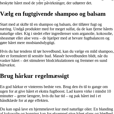
beskytte håret mod de ydre påvirkninger, der udtørrer det.
Vælg en fugtgivende shampoo og balsam
Start med at skifte til en shampoo og balsam, der tilfører fugt og
næring. Undgå produkter med for meget sulfat, da de kan fjerne hårets
naturlige olier. Kig i stedet efter ingredienser som arganolie, kokosolie,
sheasmør eller aloe vera – de hjælper med at bevare fugtbalancen og
gøre håret mere modstandsdygtigt.
Hvis du har tendens til tør hovedbund, kan du vælge en mild shampoo,
der er formuleret til sensitiv hud. Massér hovedbunden blidt, når du
vasker håret – det stimulerer blodcirkulationen og fremmer en sund
hårvækst.
Brug hårkur regelmæssigt
En god hårkur er vinterens bedste ven. Brug den én til to gange om
ugen for at give håret et ekstra fugtboost. Lad kuren virke i mindst 10
minutter – gerne længere, hvis du har tid – og pak håret ind i et
håndklæde for at øge effekten.
Du kan også lave en hjemmelavet kur med naturlige olier. En blanding
af kokosolie og honning kan for eksempel give håret glans og blødhed.